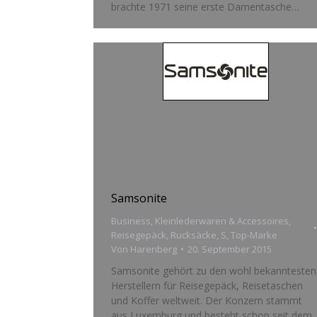
brachte 1971 seine erste Damentasche…
Samso­nite
Business
,
Kleinlederwaren & Accessoires
,
Reisegepäck
,
Rucksäcke
,
S
,
Top-Marke
Von
Harenberg
20. September 2015
Samsonite gehört zu den wohl bekanntesten
Herstellern für Reisegepäck, Reisetaschen
und Koffer weltweit. Der Konzern stammt
aus Luxemburg und besteht schon seit dem