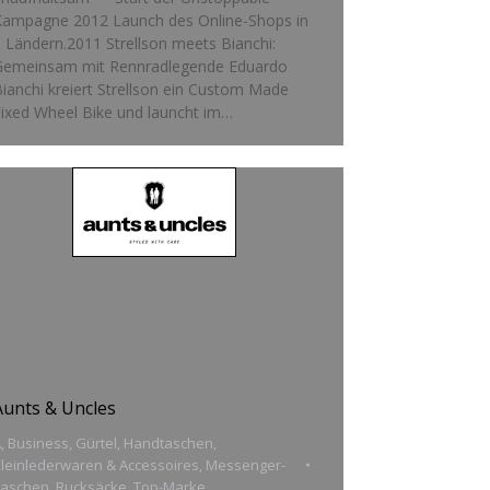
Kampagne 2012 Launch des Online-Shops in
 Ländern.2011 Strellson meets Bianchi:
Gemeinsam mit Rennradlegende Eduardo
ianchi kreiert Strellson ein Custom Made
ixed Wheel Bike und launcht im…
Aunts & Uncles
A
,
Business
,
Gürtel
,
Handtaschen
,
leinlederwaren & Accessoires
,
Messenger-
Taschen
,
Rucksäcke
,
Top-Marke