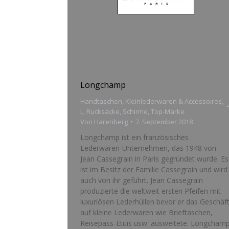
Longchamp
Handtaschen
,
Kleinlederwaren & Accessoires
,
L
,
Rucksäcke
,
Schirme
,
Top-Marke
Von
Harenberg
7. September 2018
Longchamp ist ein französisches
Lederwaren-Unternehmen, das 1948 von
Jean Cassegrain in Paris gegründet wurde. Es
ist im Besitz der Familie Cassegrain und wird
auch von ihr geführt. Jean Cassegrain
produzierte die weltweit ersten Pfeifen mit
luxuriösen Lederhüllen bevor er das Geschäf
auf kleine Lederwaren wie Brieftaschen,
Reisepass-Etuis usw. ausweitete. Longcham