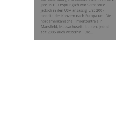
Jahr 1910. Ursprünglich war Samsonite
jedoch in den USA ansässig. Erst 2007
siedelte der Konzern nach Europa um. Die
nordamerikanische Firmenzentrale in
Mansfield, Massachusetts besteht jedoch
seit 2005 auch weiterhin Die…