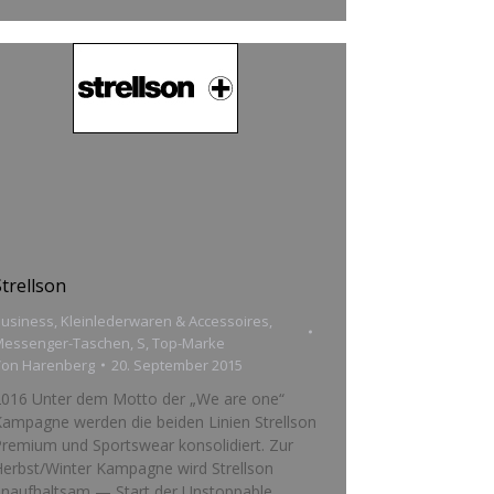
Strellson
usiness
,
Kleinlederwaren & Accessoires
,
Messenger-Taschen
,
S
,
Top-Marke
Von
Harenberg
20. September 2015
2016 Unter dem Motto der „We are one“
ampagne werden die beiden Linien Strellson
remium und Sportswear konsolidiert. Zur
erbst/Winter Kampagne wird Strellson
unaufhaltsam — Start der Unstoppable