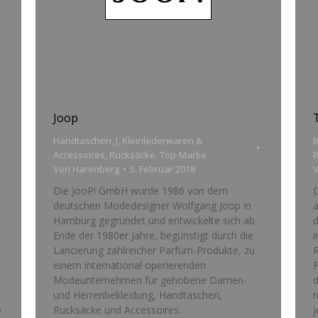
Joop
Handtaschen
,
J
,
Kleinlederwaren &
B
Accessoires
,
Rucksäcke
,
Top-Marke
Von
Harenberg
5. Februar 2018
Die JooP! GmbH wurde 1986 von dem
D
deutschen Modedesigner Wolfgang Joop in
a
Hamburg gegründet und entwickelte sich ab
d
Ende der 1980er Jahre, begünstigt durch die
i
Lancierung zahlreicher Parfüm-Produkte, zu
R
einem international operierenden
t
Modeunternehmen für gehobene Damen-
d
und Herrenbekleidung, Handtaschen,
n
p
Rucksäcke und Accessoires.