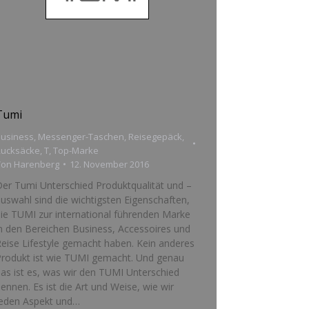
Tumi
usiness
,
Messenger-Taschen
,
Reisegepäck
,
Rucksäcke
,
T
,
Top-Marke
Von
Harenberg
12. November 2016
er Tumi Unterschied Produktqualität und –
uswahl sind die wichtigsten Eigenschaften,
ie TUMI zur international führenden Marke
n den Bereichen Business, Accessoires und
eise Lifestyle gemacht haben. Kein anderes
Produkt ist wie TUMI gemacht. Und genau
as ist es, was wir den TUMI Unterschied
ennen. Es ist die Art und Weise, wie wir
jeden Aspekt und…