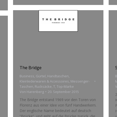
The Bridge
Business
,
Gürtel
,
Handtaschen
,
B
Kleinlederwaren & Accessoires
,
Messenger-
Taschen
,
Rucksäcke
,
T
,
Top-Marke
Von
Harenberg
20. September 2015
The Bridge entstand 1969 vor den Toren von
K
Florenz aus einer Idee von fünf Handwerkern.
P
Der englische Name bedeutet auf deutsch
H
“Brücke”, und geht auf die Brücke zurück, die