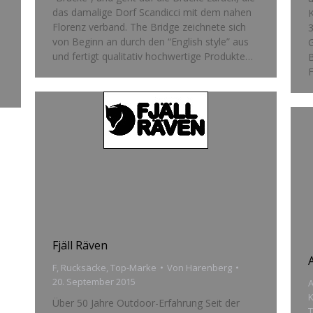
das damalige Dorf Scandicci mit dem nahen
Florenz verband. The Bridge zeichnete sich
3
von Beginn an durch den “English style” aus
und fertigt qualitativ hochwertige Produkte…
B
F
Fjäll Räven
F
,
Rucksäcke
,
Top-Marke
Von
Harenberg
20. September 2015
K
Über 50 Jahre Outdoor-Erfahrung Seit der