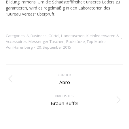
Bildung immens. Um die Schadstofffreiheit unseres Leders zu
garantieren, wird es regelmäßig in den Laboratorien des
“Bureau Veritas” überprüft.
Categories:
A
,
Business
,
Gürtel
,
Handtaschen
,
Kleinlederwaren &
Accessoires
,
Messenger-Taschen
,
Rucksäcke
,
Top-Marke
Von
Harenberg
20. September 2015
Project
navigation
ZURÜCK
Previous
Abro
project:
NÄCHSTES
Next
Braun Büffel
project: