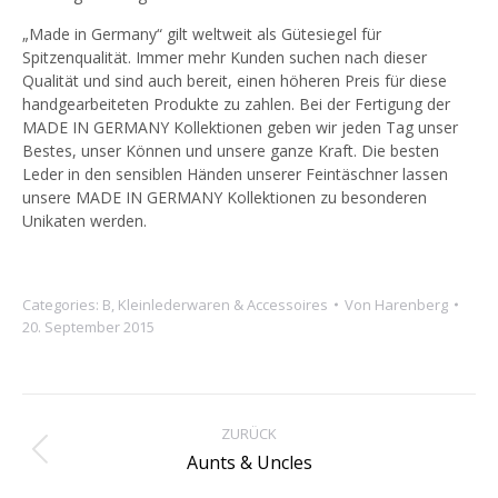
„Made in Germany“ gilt weltweit als Gütesiegel für
Spitzenqualität. Immer mehr Kunden suchen nach dieser
Qualität und sind auch bereit, einen höheren Preis für diese
handgearbeiteten Produkte zu zahlen. Bei der Fertigung der
MADE IN GERMANY Kollektionen geben wir jeden Tag unser
Bestes, unser Können und unsere ganze Kraft. Die besten
Leder in den sensiblen Händen unserer Feintäschner lassen
unsere MADE IN GERMANY Kollektionen zu besonderen
Unikaten werden.
Categories:
B
,
Kleinlederwaren & Accessoires
Von
Harenberg
20. September 2015
Project
navigation
ZURÜCK
Previous
Aunts & Uncles
project: