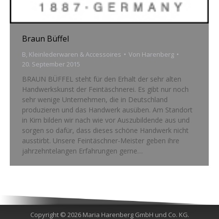
Braun Büffel
B
,
Kleinlederwaren & Accessoires
Von
Harenberg
20. September 2015
BRAUN BÜFFEL steht für den Erhalt der sehr alten
Handwerkskunst der Feintäschnerei. Es gibt nur noch
sehr wenige Unternehmen, die in Deutschland
produzieren und das Handwerk ausüben. Am Standort
in Kirn bilden wir nach wie vor Auszubildende aus und
sorgen so dafür, dass dieses schöne Handwerk nicht
ausstirbt. Unsere Feintäschner-Meister geben ihre
jahrzehntelangen Erfahrungen gerne…
Copyright © 2026 Maria Harenberg GmbH und Co. KG.