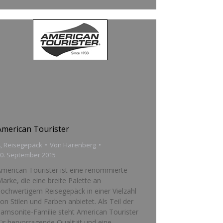
American Tourister
A
,
Reisegepäck
Von
Harenberg
0. September 2015
merican Tourister ist eine renommierte
arke, die eine breite Palette an
ochwertigem Reisegepäck in einer Vielzahl
on Stilen und Farben anbietet. Als Teil der
amsonite-Familie steht American Tourister
ür hervorragende Qualität und eine