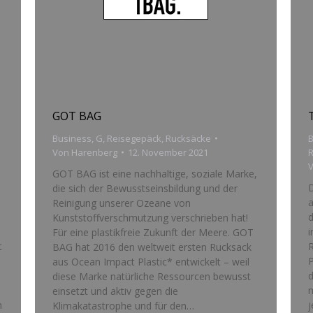
GOT BAG
Business
,
G
,
Reisegepäck
,
Rucksäcke
B
Von
Harenberg
12. November 2021
GOT BAG ist eine nachhaltige, soziale Marke,
D
die sich der Bewusstseinsbildung und der
a
Reinigung unserer Ozeane von
d
Kunststoffverschmutzung verschrieben hat!
i
Für eine plastikfreie Zukunft der Meere. GOT
t
R
BAG hat 2016 den weltweit ersten Rucksack
aus Ocean Impact Plastic* entwickelt – weil
d
diese Marke natürliche Ressourcen bewusst
n
einsetzt und aktiv gegen die
n
Klimakatastrophe und für den…