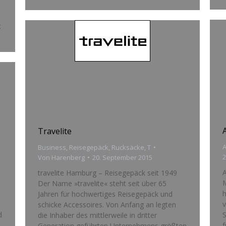
t
Travelite
Business
,
Reisegepäck
,
Rucksäcke
,
T
2
Von
Harenberg
20. September 2015
A
travelite Hamburg – Reisegepäck seit 1949
M
Der Name »travelite« steht seit über 65
h
Jahren für hochwertiges Reisegepäck und
v
schicke Accessoires. Von Anfang an legten
d
S
die Inhaber des mittlerweile in dritter
f
Generation geführten Unternehmens größten