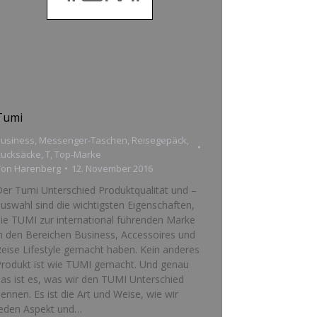
Tumi
usiness
,
Messenger-Taschen
,
Reisegepäck
,
Rucksäcke
,
T
,
Top-Marke
Von
Harenberg
12. November 2016
er Tumi Unterschied Produktqualität und –
uswahl sind die wichtigsten Eigenschaften,
ie TUMI zur international führenden Marke
n den Bereichen Business, Accessoires und
eise Lifestyle gemacht haben. Kein anderes
Produkt ist wie TUMI gemacht. Und genau
as ist es, was wir den TUMI Unterschied
ennen. Es ist die Art und Weise, wie wir
jeden Aspekt und…