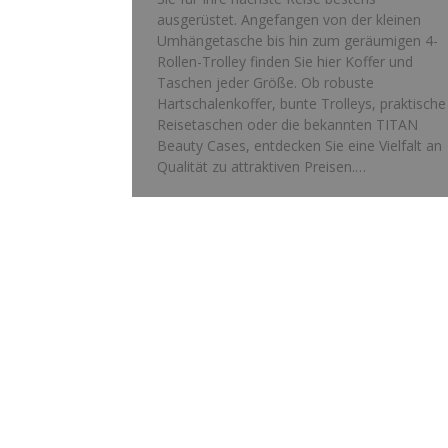
ausgerüstet. Angefangen von der kleinen
Umhängetasche bis hin zum geräumigen 4-
Rollen-Trolley finden Sie hier Koffer und
Taschen jeder Größe. Ob robuste
Hartschalenkoffer, bunte Trolleys, praktische
Reisetaschen oder die bekannten TITAN
Beauty Cases, entdecken Sie eine Vielfalt an
Qualität zu attraktiven Preisen.…