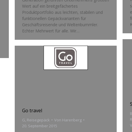
s
Wert auf ein breitgefächertes
e
Produktportfolio aus leichten, stabilen und
f
funktionellen Gepäckvarianten für
K
Geschäftsreisende und Weltenbummler.
Echter Mehrwert für alle. Wir…
Go travel
B
G
,
Reisegepäck
Von
Harenberg
20. September 2015