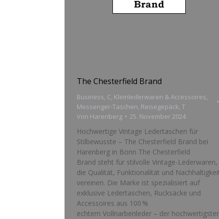
The Chesterfield Brand
Business
,
C
,
Kleinlederwaren & Accessoires
,
Messenger-Taschen
,
Reisegepäck
,
T
Von
Harenberg
25. November 2024
Hochwertige Vintage Ledertaschen für
Stilbewusste – The Chesterfield Brand bei
Harenberg in Bonn The Chesterfield
Brand steht für stilvolle Vintage-Lederwaren,
die Qualität, Funktionalität und Nachhaltigkei
vereinen. Die Marke ist spezialisiert auf
exklusive Ledertaschen, Rucksäcke und
Accessoires aus 100 %
echtem Vollnarbenleder – der hochwertigste