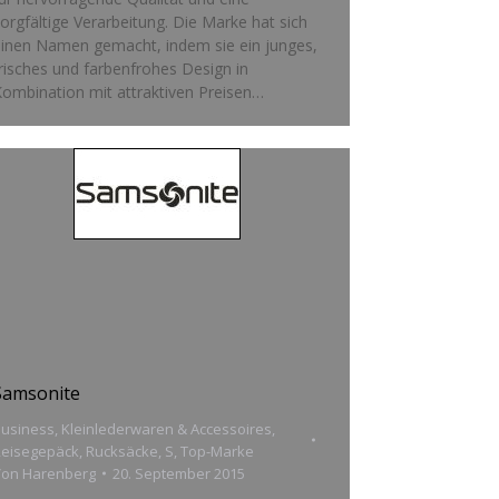
orgfältige Verarbeitung. Die Marke hat sich
inen Namen gemacht, indem sie ein junges,
risches und farbenfrohes Design in
ombination mit attraktiven Preisen…
Samso­nite
usiness
,
Kleinlederwaren & Accessoires
,
Reisegepäck
,
Rucksäcke
,
S
,
Top-Marke
Von
Harenberg
20. September 2015