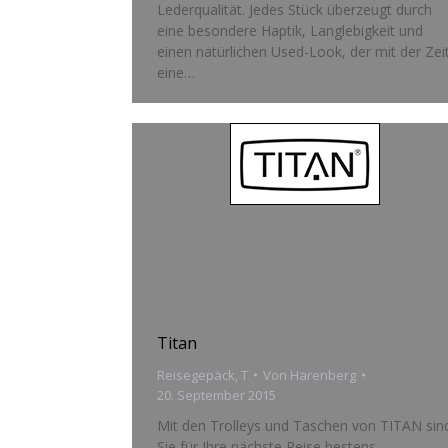
Lederqualität. Jedes Stück überzeugt durch
eine besondere Haptik, Langlebigkeit und
einen natürlichen Used-Look, der mit der Zei
eine…
Titan
Reisegepäck
,
T
Von
Harenberg
20. September 2015
Mit den Trolleys und Taschen von TITAN sin
Sie für Ihre nächste Reise bestens