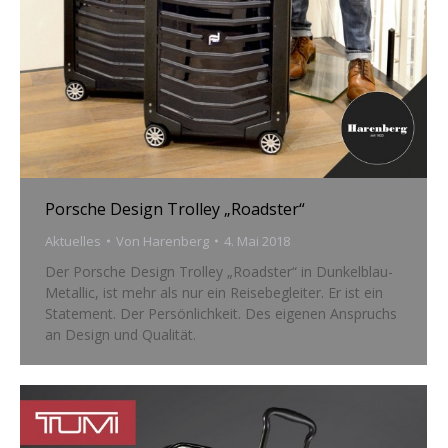
Porsche Design Trolley „Roadster“
Aktuelles
Von
Harenberg
4. Mai 2018
Der Porsche Design Trolley „Roadster“ in Dunkelblau-
Metallic, ist mehr als nur ein Reisebegleiter. Er ist ein
Statement. Der Persönlichkeit. Des eigenen Anspruchs
an Design und Qualität.