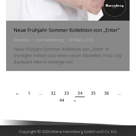
Neue Frühjahr-Sommer Kollektion von „Enter“
Aktuelles
Von
Harenberg
19. März 2018
Neue Frühjahr-Sommer Kollektion von „Enter“ in
trendigen Farben und vielen neuen Modellen. Foto: City
Backpack Mini in melange-red
←
1
…
32
33
34
35
36
…
44
→
Copyright © 2026 Maria Harenberg GmbH und Co. KG.