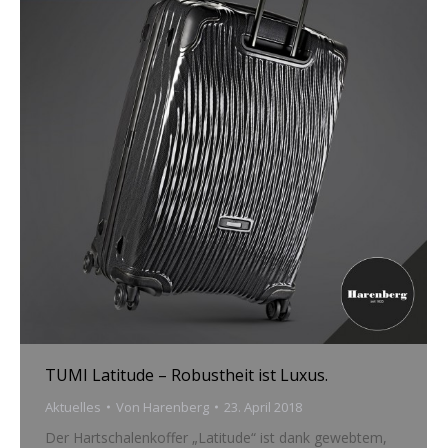
TUMI Latitude – Robustheit ist Luxus.
Aktuelles
Von
Harenberg
23. April 2018
Der Hartschalenkoffer „Latitude“ ist dank gewebtem,