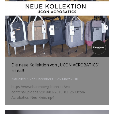
Die neue Kollektion von „UCON ACROBATICS“
ist da!!!
Aktuelles
Von
Harenberg
26. März 2018
https://www.harenberg-bonn.de/wp-
content/uploads/2018/03/2018_03_26_Ucon-
Acrobatics_Neu_klein.mp4