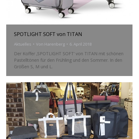
SPOTLIGHT SOFT von TITAN
Aktuelles
Von
Harenberg
6. April 2018
Der Koffer ‚SPOTLIGHT SOFT‘ von TITAN mit schönen
Pastelltönen für den Frühling und den Sommer. In den
Größen S, M und L.