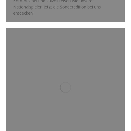
Komfortabel und stilvoll reisen wie unsere
Nationalspieler! Jetzt die Sonderedition bei uns
entdecken!