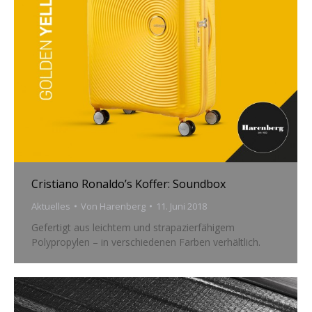
Cristiano Ronaldo’s Koffer: Soundbox
Aktuelles
Von
Harenberg
11. Juni 2018
Gefertigt aus leichtem und strapazierfähigem
Polypropylen – in verschiedenen Farben verhältlich.