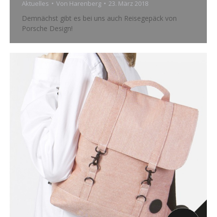
Aktuelles
Von
Harenberg
23. März 2018
Demnächst gibt es bei uns auch Reisegepäck von
Porsche Design!