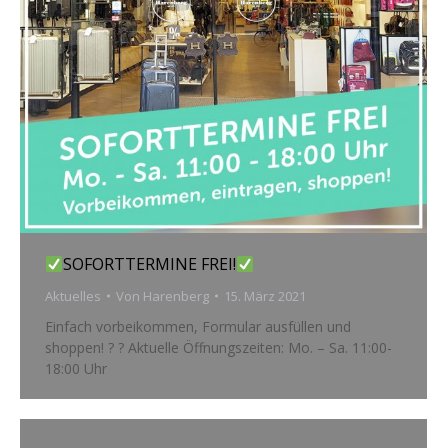
SOFORTTERMINE FREI!
Aktuelles
Von
Harenberg
15. März 2021
Einfach vorbeikommen, Formular ausfüllen und
shoppen! ? ? Aktuelle Öffnungszeiten: Mo. – Sa. 11:00-
18:00 Uhr