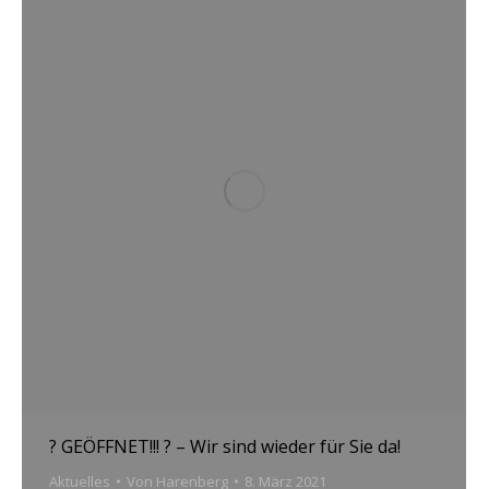
? GEÖFFNET!!! ? – Wir sind wieder für Sie da!
Aktuelles
Von
Harenberg
8. März 2021