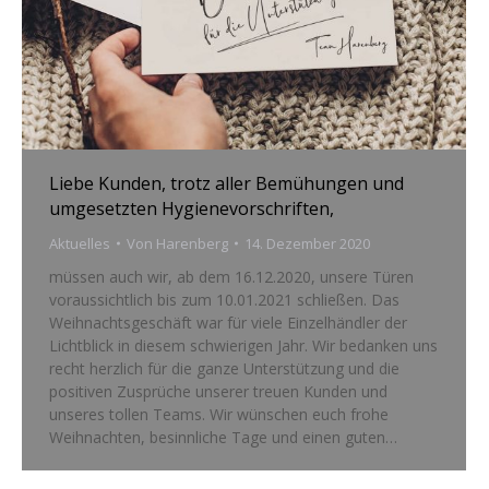
Liebe Kunden, trotz aller Bemühungen und
umgesetzten Hygienevorschriften,
Aktuelles
Von
Harenberg
14. Dezember 2020
müssen auch wir, ab dem 16.12.2020, unsere Türen
voraussichtlich bis zum 10.01.2021 schließen. Das
Weihnachtsgeschäft war für viele Einzelhändler der
Lichtblick in diesem schwierigen Jahr. Wir bedanken uns
recht herzlich für die ganze Unterstützung und die
positiven Zusprüche unserer treuen Kunden und
unseres tollen Teams. Wir wünschen euch frohe
Weihnachten, besinnliche Tage und einen guten…