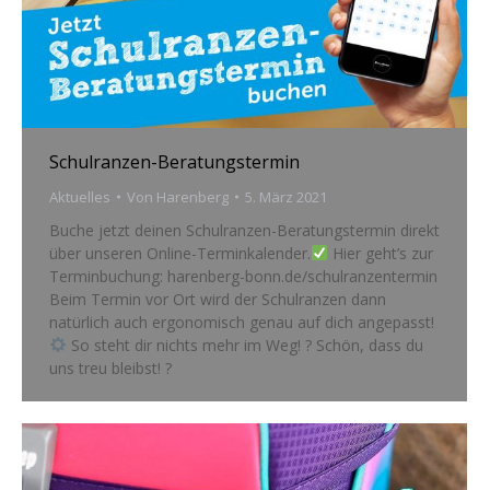
Schulranzen-Beratungstermin
Aktuelles
Von
Harenberg
5. März 2021
Buche jetzt deinen Schulranzen-Beratungstermin direkt
über unseren Online-Terminkalender.
Hier geht’s zur
Terminbuchung: harenberg-bonn.de/schulranzentermin
Beim Termin vor Ort wird der Schulranzen dann
natürlich auch ergonomisch genau auf dich angepasst!
So steht dir nichts mehr im Weg! ? Schön, dass du
uns treu bleibst! ?