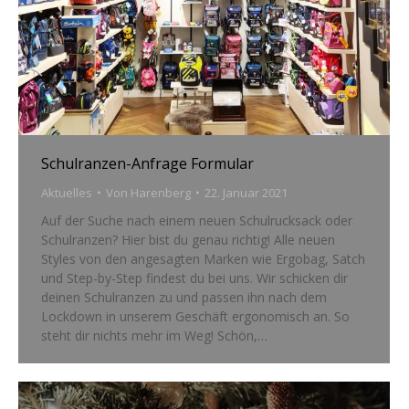
Schulranzen-Anfrage Formular
Aktuelles
Von
Harenberg
22. Januar 2021
Auf der Suche nach einem neuen Schulrucksack oder
Schulranzen? Hier bist du genau richtig! Alle neuen
Styles von den angesagten Marken wie Ergobag, Satch
und Step-by-Step findest du bei uns. Wir schicken dir
deinen Schulranzen zu und passen ihn nach dem
Lockdown in unserem Geschäft ergonomisch an. So
steht dir nichts mehr im Weg! Schön,…