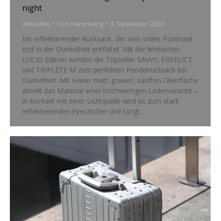
night
Aktuelles
Von
Harenberg
4. Dezember 2020
Ein reflektierender Rucksack, der sein volles Potenzial
erst in der Dunkelheit entfaltet. Mit der limitierten
LUCID Edition werden die Topseller SAVVY, FREELICT
und TRIPLETE M zum perfekten Pendelrucksack bei
Dunkelheit. Mit seiner matt-grauen, sanften Oberfläche
ähnelt das Material einer hochwertigen Ledervariante –
in Kontakt mit einer Lichtquelle wird es zum stark
reflektierenden Eyecatcher und sorgt…