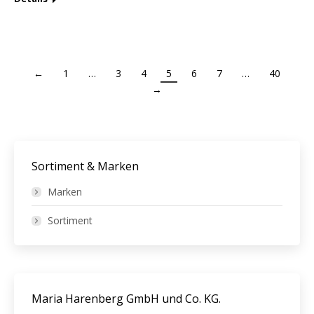
←
1
…
3
4
5
6
7
…
40
→
Sortiment & Marken
Marken
Sortiment
Maria Harenberg GmbH und Co. KG.