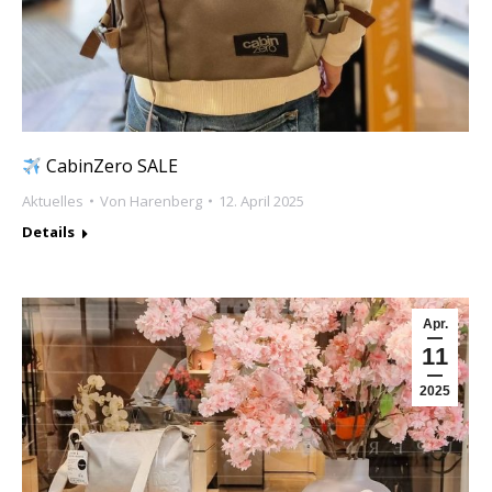
CabinZero SALE
Aktuelles
Von
Harenberg
12. April 2025
Details
Apr.
11
2025