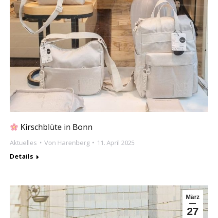
Kirschblüte in Bonn
Aktuelles
Von
Harenberg
11. April 2025
Details
März
27