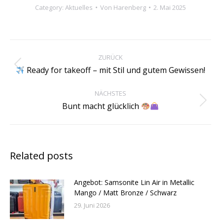
Category:
Aktuelles
Von
Harenberg
2. Mai 2025
Kommentarnavigation
ZURÜCK
Vorheriger
Ready for takeoff – mit Stil und gutem Gewissen!
Beitrag:
NÄCHSTES
Nächster
Bunt macht glücklich
Beitrag:
Related posts
Angebot: Samsonite Lin Air in Metallic
Mango / Matt Bronze / Schwarz
29. Juni 2026