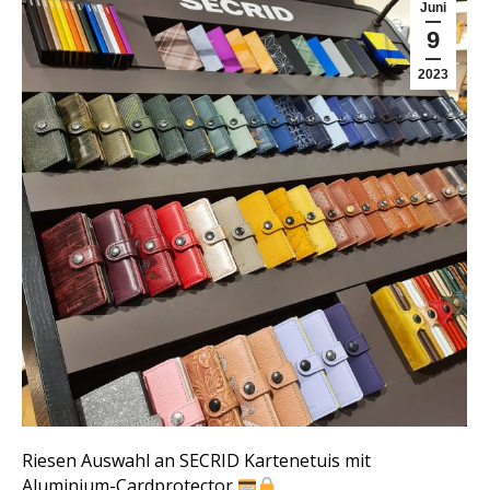
Juni
9
2023
Riesen Auswahl an SECRID Kartenetuis mit
Aluminium-Cardprotector