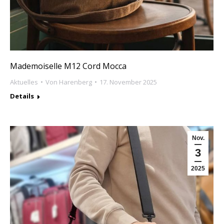
Mademoiselle M12 Cord Mocca
Aktuelles
Von
Harenberg
17. November 2025
Details
Nov.
3
2025