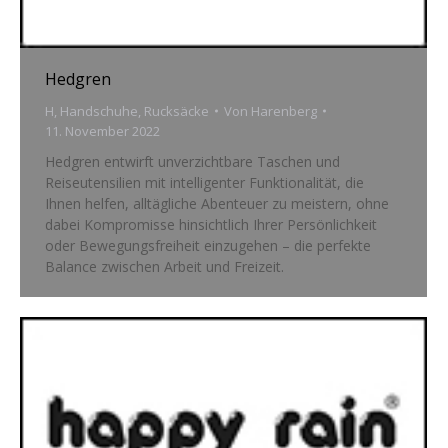
Hedgren
H
,
Handschuhe
,
Rucksäcke
Von
Harenberg
11. November 2022
Hedgren entwirft unverzichtbare Taschen und
Reiseutensilien mit intelligenter Funktionalität, die
Ihnen helfen, alltägliche Abenteuer zu meistern, ohne
dabei Kompromisse hinsichtlich Ihrer Persönlichkeit
oder Bewegungsfreiheit einzugehen – die perfekte
Balance zwischen Arbeit und Freizeit.