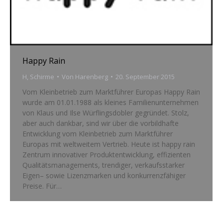
Happy Rain
H
,
Schirme
Von
Harenberg
20. September 2015
Vom Kleinbetrieb zum Marktführer Europas Happy Rain
wurde am 01.01.1988 als kleines Familienunternehmen
von Klaus und Ilse Würflingsdobler gegründet. Stolz,
aber auch dankbar, sind wir über die vorbildhafte
Entwicklung vom Kleinbetrieb zum Marktführer
Europas mit weltweitem Vertrieb. Heute ist happy rain
Zentrum innovativer Produktentwicklung, effizienten
Qualitätsmanagements, trendiger, verkaufsstarker
Eigen– sowie Lizenzmarken und konkurrenzfähiger
Preise. Für…