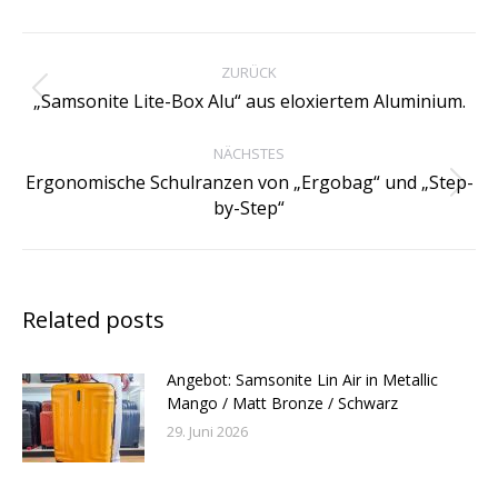
Kommentarnavigation
ZURÜCK
Vorheriger
„Samsonite Lite-Box Alu“ aus eloxiertem Aluminium.
Beitrag:
NÄCHSTES
Ergonomische Schulranzen von „Ergobag“ und „Step-
Nächster
by-Step“
Beitrag:
Related posts
Angebot: Samsonite Lin Air in Metallic
Mango / Matt Bronze / Schwarz
29. Juni 2026