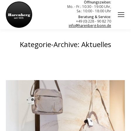
Öffnungszeiten:
Mo. - Fr.: 10:30 - 19:00 Uhr,
Sa.: 10:00 - 18:00 Uhr
Beratung & Service:
+49 (0) 228 - 90 82 70
info@harenberg-bonn.de
Kategorie-Archive:
Aktuelles