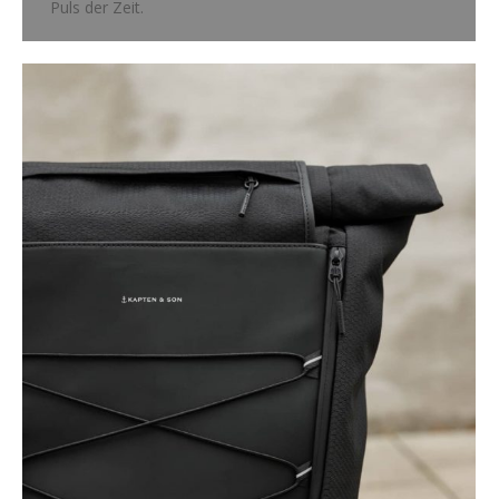
Puls der Zeit.