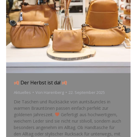
Der Herbst ist da!
Aktuelles
Von
Harenberg
22. September 2025
Die Taschen und Rucksäcke von aunts&uncles in
warmen Brauntönen passen einfach perfekt zur
goldenen Jahreszeit.
Gefertigt aus hochwertigem,
weichem Leder sind sie nicht nur stilvoll, sondern auch
besonders angenehm im Alltag. Ob Handtasche für
den Alltag oder stylischer Rucksack für unterwegs, mit