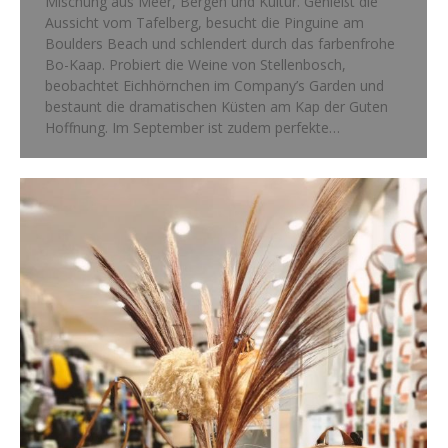
Mischung aus Meer, Bergen und Kultur. Genießt die
Aussicht vom Tafelberg, besucht die Pinguine am
Boulders Beach und schlendert durch das farbenfrohe
Bo-Kaap. Probiert die Weine von Stellenbosch,
beobachtet Eichhörnchen im Company’s Garden und
bestaunt die dramatischen Küsten am Kap der Guten
Hoffnung. Im September ist zudem perfekte…