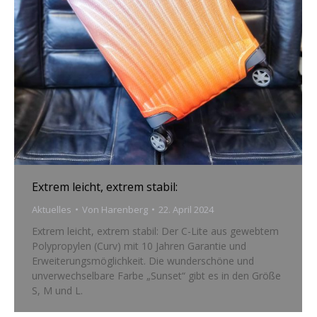
Extrem leicht, extrem stabil:
Aktuelles
Von
Harenberg
22. April 2024
Extrem leicht, extrem stabil: Der C-Lite aus gewebtem
Polypropylen (Curv) mit 10 Jahren Garantie und
Erweiterungsmöglichkeit. Die wunderschöne und
unverwechselbare Farbe „Sunset“ gibt es in den Größe
S, M und L.