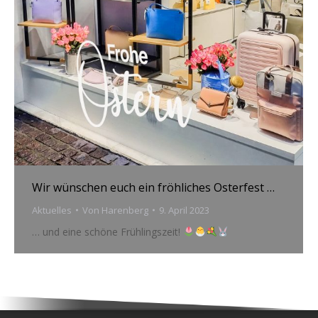
Wir wünschen euch ein fröhliches Osterfest …
Aktuelles
Von
Harenberg
9. April 2023
… und eine schöne Frühlingszeit!