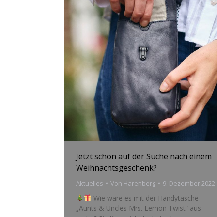
Jetzt schon auf der Suche nach einem
Weihnachtsgeschenk?
Aktuelles
Von
Harenberg
9. Dezember 2022
Wie wäre es mit der Handytasche
„Aunts & Uncles Mrs. Lemon Twist“ aus