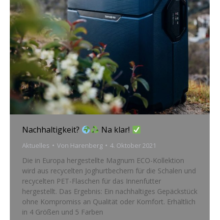
Nachhaltigkeit?
Na klar!
Aktuelles
Von
Harenberg
4. Oktober 2021
Die in Europa hergestellte Magnum ECO-Kollektion
wird aus recycelten Joghurtbechern für die Schalen und
recycelten PET-Flaschen für das Innenfutter
hergestellt. Das Ergebnis: Ein nachhaltiges Gepäckstück
ohne Kompromiss an Qualität oder Komfort. Erhältlich
in 4 Größen und 5 Farben