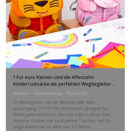
? Für eure Kleinen sind die Affenzahn
Kinderrucksäcke die perfekten Wegbegleiter…
Aktuelles
Von
Harenberg
29. Juni 2020
im Kindergarten, bei der Radtour oder dem
Spaziergang. ???????? Sie sind bestens geeignet für
Kindergartenstarter im Alter von 1 bis 3 Jahren. Eine
Nummer Größer, mit zusätzlichen Taschen, sind für
junge Abenteurer im Alter von 3-5 Jahren.