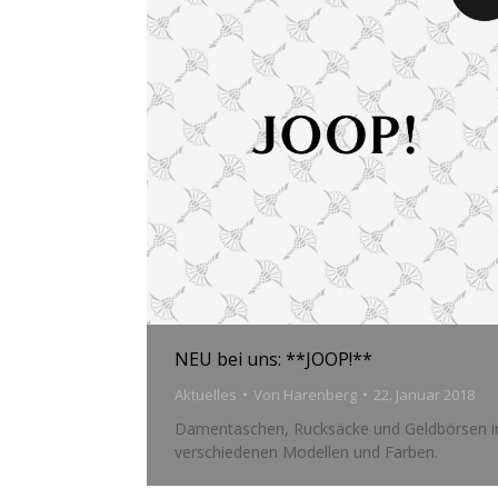
NEU bei uns: **JOOP!**
Aktuelles
Von
Harenberg
22. Januar 2018
Damentaschen, Rucksäcke und Geldbörsen i
verschiedenen Modellen und Farben.