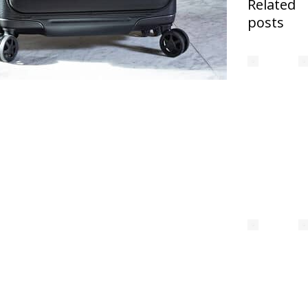
Related
posts
Angebot
Samson
Lin Air i
Metallic
Mango 
Matt
Bronze 
Schwar
29. Juni
2026
Modern
unterwe
mit Stil
Komfort
4. Mai 2