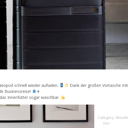
Neopod schnell wieder aufladen.
Dank der großen Vortasche mit
ede Businessreise!
✈
 das Innenfutter sogar waschbar.
Category:
Aktuell
Von