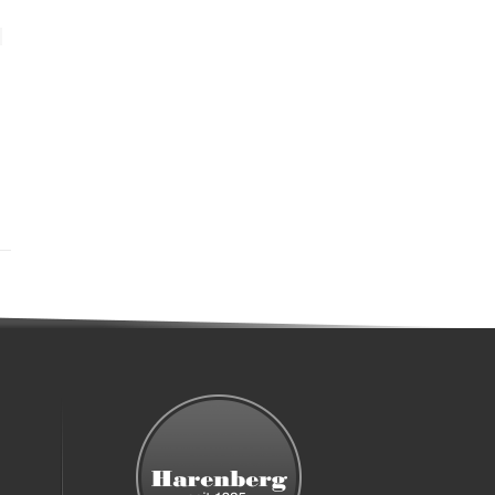
American
Tourister
Neovibe
Summer
Sand
Flieder
10. April
2026