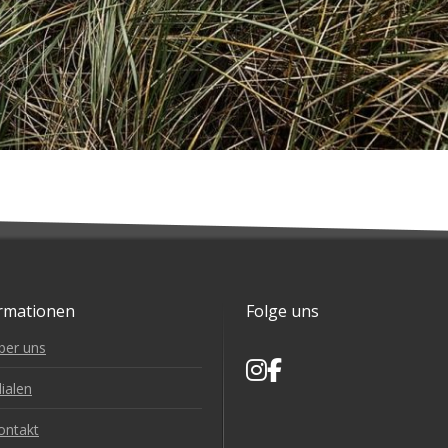
rmationen
Folge uns
ber uns
lialen
ontakt