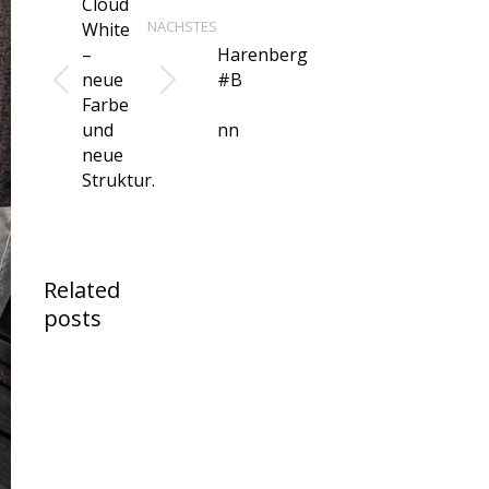
Cloud
NÄCHSTES
White
–
Harenberg
neue
#B
Vorheriger
Nächster
Farbe
Beitrag:
Beitrag:
und
nn
neue
Struktur.
Related
posts
Angebot:
Samsonite
Lin Air in
Metallic
Mango /