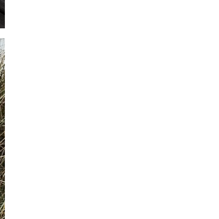
Matt
Bronze /
Schwarz
29. Juni
2026
Stiftung
Warentest
Auszeichnung
für Travelite
Airbase S
12. Juni 2026
Modern
unterwegs,
mit Stil und
Komfort.
4. Mai 2026
Neues
Kapitel.