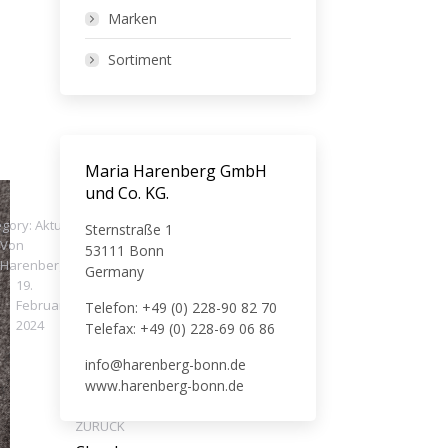
Marken
Sortiment
Maria Harenberg GmbH
und Co. KG.
egory:
Aktuelles
Sternstraße 1
Von
53111 Bonn
Harenberg
Germany
19.
Februar
Telefon: +49 (0) 228-90 82 70
2024
Telefax: +49 (0) 228-69 06 86
info@harenberg-bonn.de
www.harenberg-bonn.de
ZURÜCK