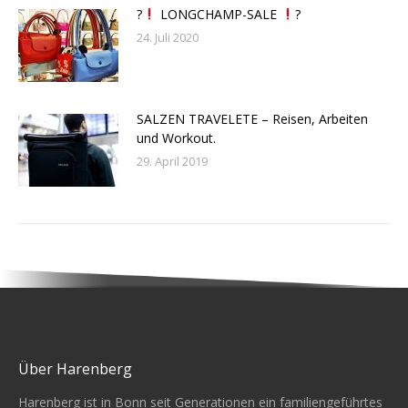
?
LONGCHAMP-SALE
?
24. Juli 2020
SALZEN TRAVELETE – Reisen, Arbeiten
und Workout.
29. April 2019
Über Harenberg
Harenberg ist in Bonn seit Generationen ein familiengeführtes