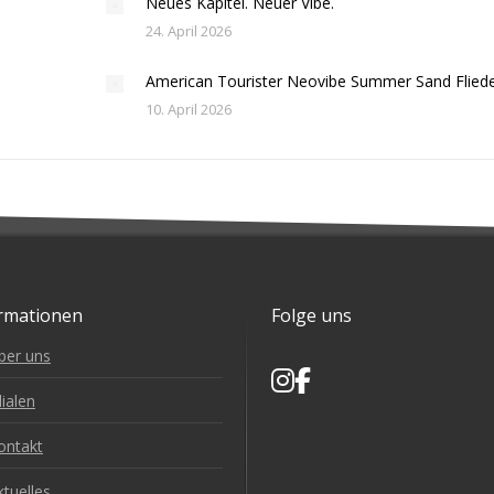
Neues Kapitel. Neuer Vibe.
24. April 2026
American Tourister Neovibe Summer Sand Flied
10. April 2026
rmationen
Folge uns
ber uns
lialen
ontakt
ktuelles