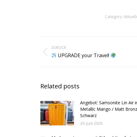
Category:
Aktuell
Kommentarnavigation
ZURÜCK
Vorheriger
UPGRADE your Travel!
Beitrag:
Related posts
Angebot: Samsonite Lin Air i
Metallic Mango / Matt Bronz
Schwarz
29. Juni 2026