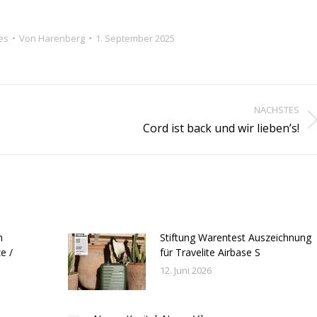
es
Von
Harenberg
1. September 2025
NÄCHSTES
Nächster
Cord ist back und wir lieben’s!
Beitrag:
n
Stiftung Warentest Auszeichnung
e /
für Travelite Airbase S
12. Juni 2026