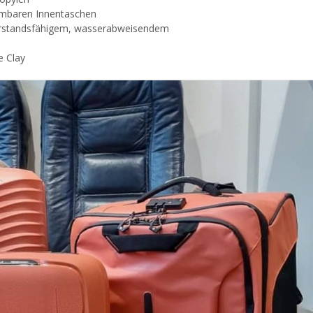
hmbaren Innentaschen
derstandsfähigem, wasserabweisendem
e Clay