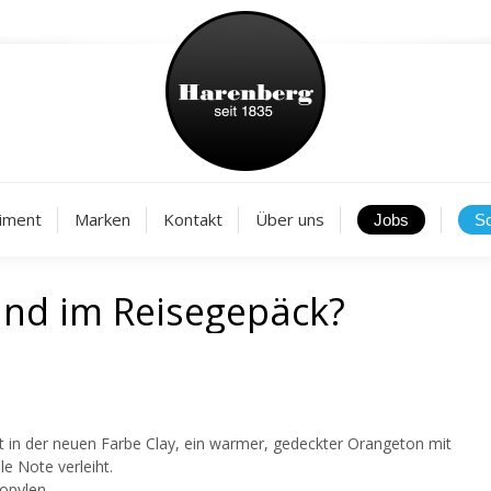
Aktuelles
Sortiment
Marken
Kontakt
Über
iment
Marken
Kontakt
Über uns
ind im Reisegepäck?
zt in der neuen Farbe Clay, ein warmer, gedeckter Orangeton mit
e Note verleiht.
ropylen