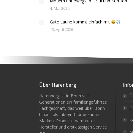
Modern unterwegs, mit Stil und Komfort.
4. Mai 2026
Gute Laune kommt einfach mit
13. April 2026
Über Harenberg
Info
Harenberg ist in Bonn seit
Ü
Generationen ein familiengeführtes
Fi
Fachgeschäft, das weit über Bonn
hinaus als Inbegriff für bekannte
K
Marken, Produkte namhafter
Hersteller und erstklassigen Service
A