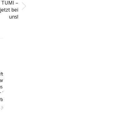
TUMI –
Nächster
jetzt bei
Beitrag:
uns!
iftung
rentest
szeichnung
r Travelite
rbase S
. Juni 2026