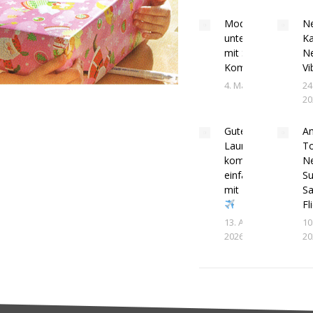
Modern
N
unterwegs,
Ka
mit Stil und
N
Komfort.
Vi
4. Mai 2026
24
20
Gute
Am
Laune
To
kommt
N
einfach
S
mit
S
Fl
13. April
10
2026
20