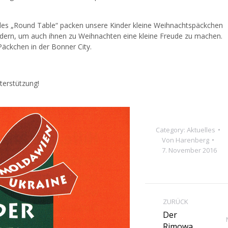
des „Round Table“ packen unsere Kinder kleine Weihnachtspäckchen
ändern, um auch ihnen zu Weihnachten eine kleine Freude zu machen.
Päckchen in der Bonner City.
terstützung!
Category:
Aktuelles
Von
Harenberg
7. November 2016
ZURÜCK
Der
Rimowa