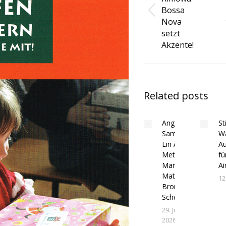
Bossa
Vorheriger
Nova
Beitrag:
setzt
Akzente!
Related posts
Angebot:
St
Samsonite
Wa
Lin Air in
Au
Metallic
fü
Mango /
Ai
Matt
12
Bronze /
Schwarz
29. Juni
2026