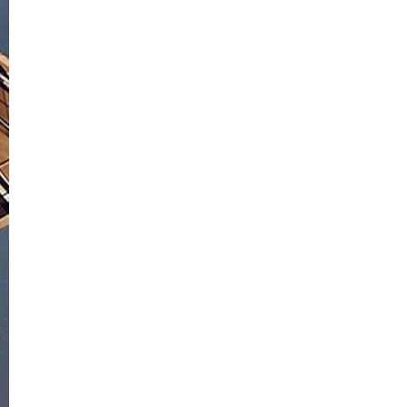
29. Juni
2026
Stiftung
Warentest
Auszeichnung
für Travelite
Airbase S
12. Juni 2026
Modern
unterwegs,
mit Stil und
Komfort.
4. Mai 2026
Neues
Kapitel.
Neuer
Vibe.
24. April