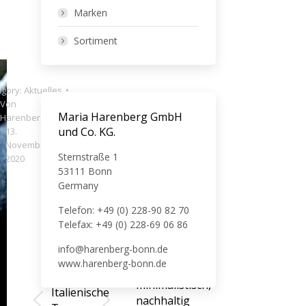
Marken
Sortiment
egory:
Aktuelles
Von
Maria Harenberg GmbH
Harenberg
und Co. KG.
13.
November
Sternstraße 1
2020
53111 Bonn
Germany
Telefon: +49 (0) 228-90 82 70
Telefax: +49 (0) 228-69 06 86
ZURÜCK
The
info@harenberg-bonn.de
NÄCHSTES
Bride
www.harenberg-bonn.de
Funktional,
–
minimalistisch,
Italienische
nachhaltig