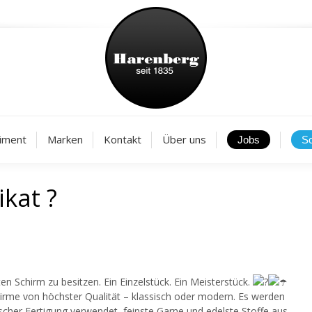
Aktuelles
Sortiment
Marken
Kontakt
Über
iment
Marken
Kontakt
Über uns
ikat ?
en Schirm zu besitzen. Ein Einzelstück. Ein Meisterstück.
irme von höchster Qualität – klassisch oder modern. Es werden
scher Fertigung verwendet, feinste Garne und edelste Stoffe aus