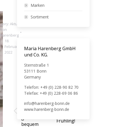
Marken
Sortiment
egory:
Aktuelles
Von
Harenberg
18.
Februar
Maria Harenberg GmbH
2022
und Co. KG.
Sternstraße 1
53111 Bonn
Germany
NÄCHSTES
ZURÜCK
Telefon: +49 (0) 228-90 82 70
Nicht
Telefax: +49 (0) 228-69 06 86
mehr
Du
lange,
info@harenberg-bonn.de
hast
dann
www.harenberg-bonn.de
es
Vorheriger
Nächster
ist
gern
Beitrag:
Beitrag:
Frühling!
bequem