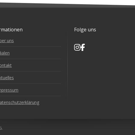
rmationen
Folge uns
ber uns
lialen
ontakt
ktuelles
mpressum
atenschutzerklärung
G.