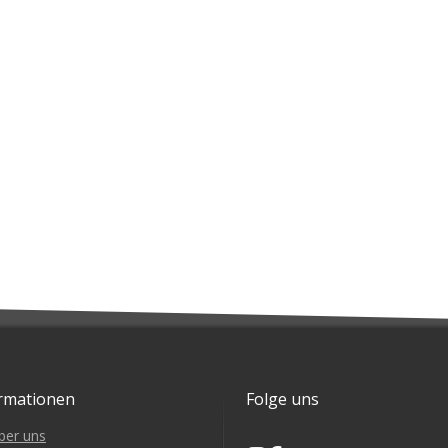
rmationen
Folge uns
ber uns