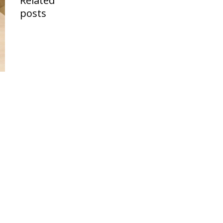
Related
posts
Angebot:
Samsonite
Lin Air in
Metallic
Mango /
Matt
Bronze /
Schwarz
29. Juni
2026
Stiftung
Warentest
Auszeichnung
für Travelite
Airbase S
12. Juni 2026