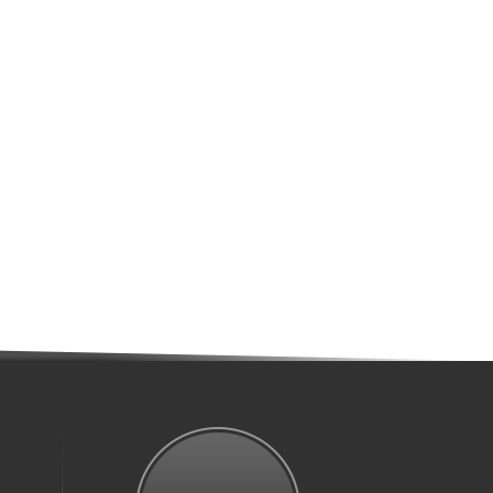
2026
American
Tourister
Neovibe
Summer
Sand
Flieder
10. April
2026