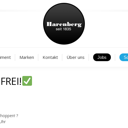
Aktuelles
Sortiment
Marken
Kontakt
Über
iment
Marken
Kontakt
Über uns
FREI!
shoppen! ?
 Uhr