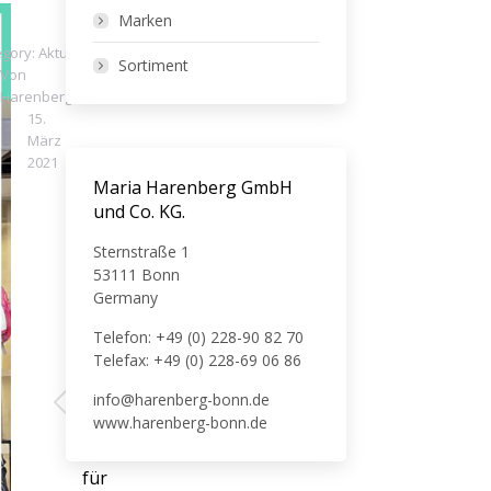
Marken
egory:
Aktuelles
Sortiment
Von
Harenberg
15.
März
2021
Maria Harenberg GmbH
und Co. KG.
Sternstraße 1
ZURÜCK
53111 Bonn
Germany
?
GEÖFFNET!!!
Telefon: +49 (0) 228-90 82 70
?
Telefax: +49 (0) 228-69 06 86
NÄCHSTES
–
ORIGINATOR
info@harenberg-bonn.de
Wir
Vorheriger
Nächster
Business
www.harenberg-bonn.de
sind
Beitrag:
Beitrag:
Rucksack
wieder
für