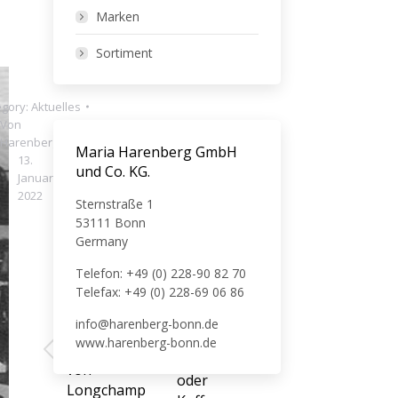
Marken
Sortiment
egory:
Aktuelles
Von
Harenberg
Maria Harenberg GmbH
13.
und Co. KG.
Januar
2022
Sternstraße 1
53111 Bonn
Germany
Telefon: +49 (0) 228-90 82 70
ZURÜCK
Telefax: +49 (0) 228-69 06 86
NÄCHSTES
Die
Ob
info@harenberg-bonn.de
Handytasche
Rucksack,
www.harenberg-bonn.de
ROSEAU
Vorheriger
Nächster
Gürteltasche
von
Beitrag:
Beitrag:
oder
Longchamp