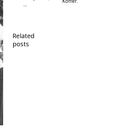
Koffer.
…
Related
posts
Angebot:
Samsonite
Lin Air in
Metallic
Mango /
Matt
Bronze /
Schwarz
29. Juni
2026
Stiftung